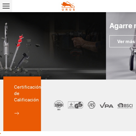
Agarre más fuerte, trabajo más suave
Ver más
Certificación
de
Calificación